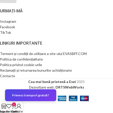
URMAȚI-MĂ
Instagram
Facebook
TikTok
LINKURI IMPORTANTE
Termeni și condiții de utilizare a site-ului EVASBFF.COM
Politica de confidențialitate
Politica privind cookie-urile
Reclamații și returnarea bunurilor achiziționate
Contacte
Cea mai bună prietenă a Evei
2025
Dezvoltare web:
DRTSWebWorks
Primesc transport gratuit?
0
agazin
ista dorințelor
Cart
Contul meu