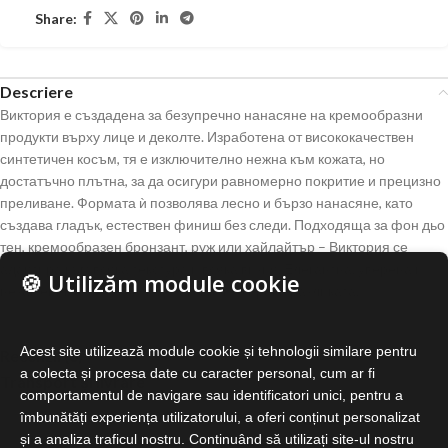
Share:
Descriere
Виктория е създадена за безупречно нанасяне на кремообразни
продукти върху лице и деколте. Изработена от висококачествен
синтетичен косъм, тя е изключително нежна към кожата, но
достатъчно плътна, за да осигури равномерно покритие и прецизно
преливане. Формата ѝ позволява лесно и бързо нанасяне, като
създава гладък, естествен финиш без следи. Подходяща за фон дьо
тен, кремообразен бронзант, руж или хайлайтър – Виктория се
адаптира към всяка текстура и всяка визия. Елегантна, уверена и
🍪 Utilizăm module cookie
незаменима – тя е онзи детайл, който прави разликата.
Acest site utilizează module cookie și tehnologii similare pentru
Recenzii (0)
a colecta și procesa date cu caracter personal, cum ar fi
Transport și livrare
comportamentul de navigare sau identificatori unici, pentru a
îmbunătăți experiența utilizatorului, a oferi conținut personalizat
și a analiza traficul nostru. Continuând să utilizați site-ul nostru