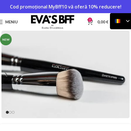
Cod promoțional
MyBff10
vă oferă 10% reducere!
0
MENIU
0,00
€
NEW