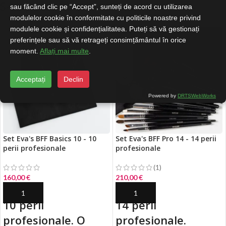
S-ar putea să-ți placă și…
sau făcând clic pe “Accept”, sunteți de acord cu utilizarea
modulelor cookie în conformitate cu politicile noastre privind
modulele cookie și confidențialitatea. Puteți să vă gestionați
preferințele sau să vă retrageți consimțământul în orice
moment.
Aflați mai multe
.
Acceptați
Declin
Powered by
DRTSWebWorks
Set Eva's BFF Basics 10 - 10
Set Eva's BFF Pro 14 - 14 perii
perii profesionale
profesionale
(1)
160,00
€
210,00
€
ADĂUGAȚI ÎN COȘ
ADĂUGAȚI ÎN COȘ
10 perii
14 perii
profesionale. O
profesionale.