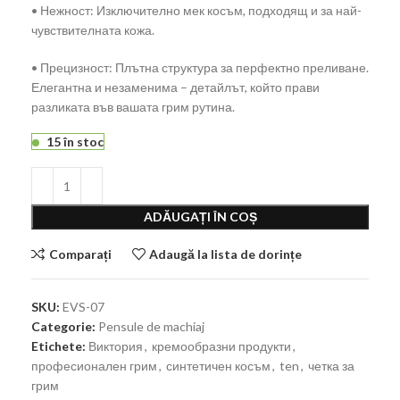
• Нежност: Изключително мек косъм, подходящ и за най-
чувствителната кожа.
• Прецизност: Плътна структура за перфектно преливане.
Елегантна и незаменима – детайлът, който прави
разликата във вашата грим рутина.
15 în stoc
ADĂUGAȚI ÎN COȘ
Comparați
Adaugă la lista de dorințe
SKU:
EVS-07
Categorie:
Pensule de machiaj
Etichete:
Виктория
,
кремообразни продукти
,
професионален грим
,
синтетичен косъм
,
ten
,
четка за
грим