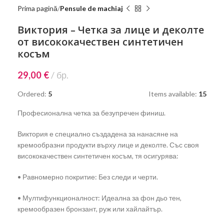
Prima pagină
Pensule de machiaj
Виктория – Четка за лице и деколте
от висококачествен синтетичен
косъм
29,00
€
бр.
Ordered:
5
Items available:
15
Професионална четка за безупречен финиш.
Виктория е специално създадена за нанасяне на
кремообразни продукти върху лице и деколте. Със своя
висококачествен синтетичен косъм, тя осигурява:
• Равномерно покритие: Без следи и черти.
• Мултифункционалност: Идеална за фон дьо тен,
кремообразен бронзант, руж или хайлайтър.