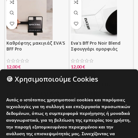
Καθρέφτης μακιγιάζ EVA'S
Eva's Bff Pro Noir Blend
BFF Pro
Σφουγγάρι ομορφιάς
12,00
€
12,00
€
ΠΡΟΣΘΉΚΗ ΣΤΟ ΚΑΛΆΘΙ
ΠΡΟΣΘΉΚΗ ΣΤΟ ΚΑΛΆΘΙ
🍪 Χρησιμοποιούμε Cookies
Καθρέφτης
Τελειότητα.
Ευκολία.
μακιγιάζ EVA'S
Αυτός ο ιστότοπος χρησιμοποιεί cookies και παρόμοιες
Καθαρότητα.
BFF Pro
τεχνολογίες για τη συλλογή και επεξεργασία προσωπικών
- Χωρίς λατέξ - Χωρίς επιθετικά
δεδομένων, όπως η συμπεριφορά περιήγησης ή μοναδικά
Ένας επαγγελματικός
συστατικά - 100% Vegan, χωρίς
αναγνωριστικά, για τη βελτίωση της εμπειρίας του χρήστη,
καθρέφτης μακιγιάζ
σκληρότητα Βυθιστείτε στην
την παροχή εξατομικευμένου περιεχομένου και την
σχεδιασμένος για πλήρη
πολυτέλεια της άψογης
ανάλυση της επισκεψιμότητάς μας. Συνεχίζοντας να
έλεγχο, ακρίβεια και άψογη
εφαρμογής μακιγιάζ με
Το