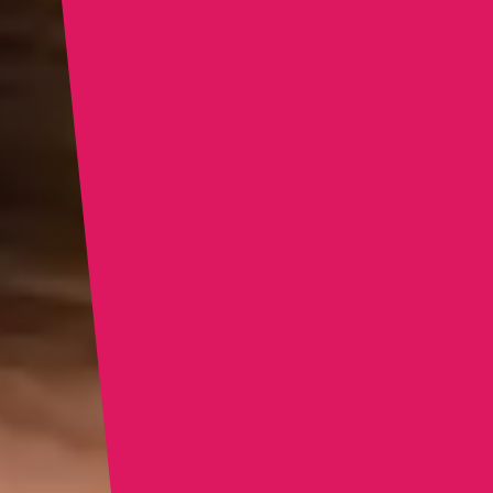
ζεστό νερό μετά από κάθε
χρήση. Αφήστε το να στεγνώσει
σε θερμοκρασία δωματίου -
έτοιμο για το επόμενο
αριστούργημά σας.