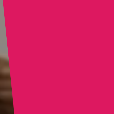
κρεμώδες περίγραμμα
φινίρισμα. Φτάνει σε κάθε
Χαρακτηριστικά:
καμπύλη του προσώπου και
αναμειγνύεται στο δέρμα σαν
χωρίς λάτεξ
δεύτερη φύση - χωρίς
χωρίς επιθετικά συστατικά
ραβδώσεις, χωρίς κόπο.
100% vegan και cruelty-free
Μετά την περίθαλψη:
κατάλληλο για επαγγελματική
και οικιακή χρήση
Βρέξτε το σφουγγάρι με νερό
EVA'S BFF Pro Noir Blend
πριν από κάθε χρήση.
- όταν η φόρμα
Στραγγίξτε προσεκτικά τα
δημιουργεί την
περιττά υγρά (μπορείτε επίσης
να χρησιμοποιήσετε ένα πανί).
τελειότητα.
Πλένετε με ήπιο σαπούνι και
Μετά την
ζεστό νερό μετά από κάθε
χρήση. Αφήστε το να στεγνώσει
περίθαλψη:
σε θερμοκρασία δωματίου -
έτοιμο για το επόμενο
Βρέξτε το σφουγγάρι με νερό
αριστούργημά σας.
πριν από κάθε χρήση.
Στραγγίξτε προσεκτικά τα
περιττά υγρά (μπορείτε επίσης
να χρησιμοποιήσετε ένα πανί).
Πλένετε με ήπιο σαπούνι και