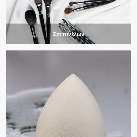
Σετ πινέλων