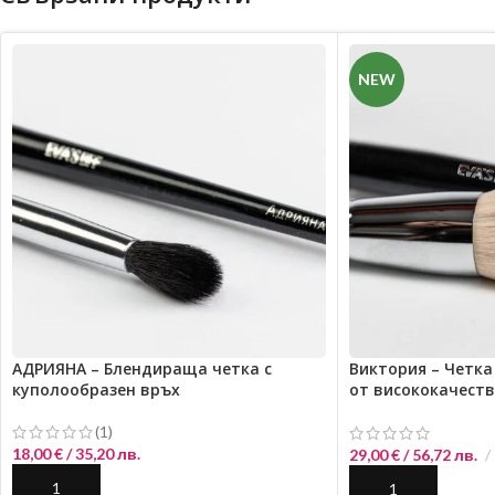
NEW
АДРИЯНА – Блендираща четка с
Виктория – Четка
куполообразен връх
от висококачеств
косъм
(1)
18,00
€
/ 35,20 лв.
29,00
€
/ 56,72 лв.
ДОБАВЯНЕ В КОЛИЧКАТА
ДОБАВЯНЕ В КОЛ