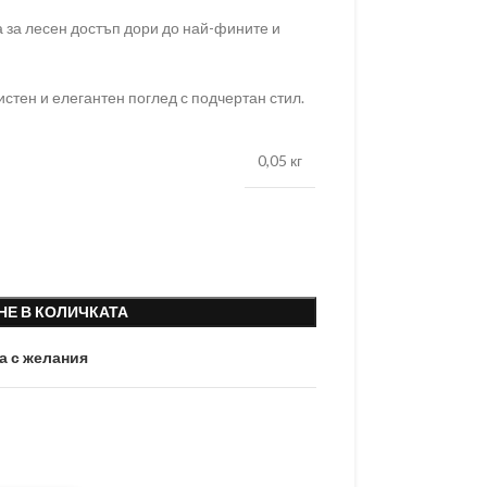
 за лесен достъп дори до най-фините и
стен и елегантен поглед с подчертан стил.
0,05 кг
НЕ В КОЛИЧКАТА
а с желания