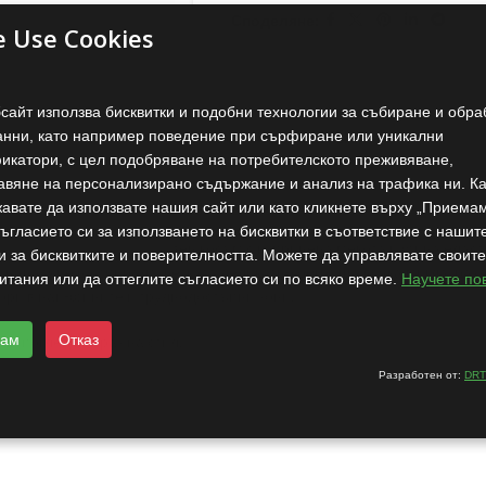
Споделяне:
e Use Cookies
бсайт използва бисквитки и подобни технологии за събиране и обра
ОПИСАНИЕ
ОТЗИВИ (0)
SHIPPING & DELIVERY
анни, като например поведение при сърфиране или уникални
икатори, с цел подобряване на потребителското преживяване,
авяне на персонализирано съдържание и анализ на трафика ни. К
авате да използвате нашия сайт или като кликнете върху „Приемам
ъгласието си за използването на бисквитки в съответствие с нашит
ли впечатлява с естествен косъм с копринена мекота и фина еластич
и за бисквитките и поверителността. Можете да управлявате своите
 нанасяне на спирала, четката деликатно обгръща всяка мигла, разд
итания или да оттеглите съгласието си по всяко време.
Научете по
дори в най-фините и труднодостъпни зони.
мам
Отказ
ки поглед в израз на стил.
Разработен от:
DRT