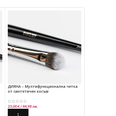
ДИЯНА – Мултифункционална четка
ЕЛЕНА – Прециз
от синтетичен косъм
от синтетичен
23,00
€
/ 44,98 лв.
13,00
€
/ 25,43 лв
ДОБАВЯНЕ В КОЛИЧКАТА
ДОБАВЯНЕ В К