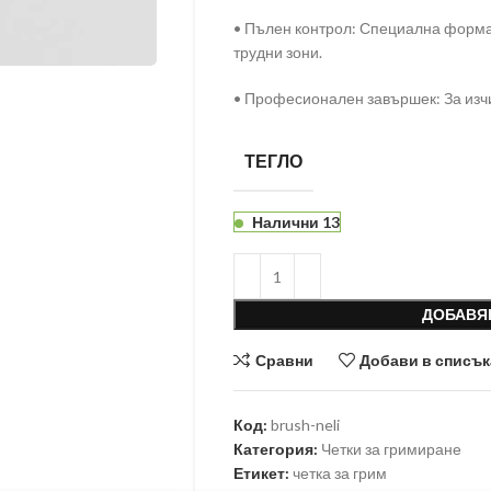
• Пълен контрол: Специална форма
трудни зони.
• Професионален завършек: За изчи
ТЕГЛО
Налични 13
ДОБАВЯ
Сравни
Добави в списък
Код:
brush-neli
Категория:
Четки за гримиране
Етикет:
четка за грим