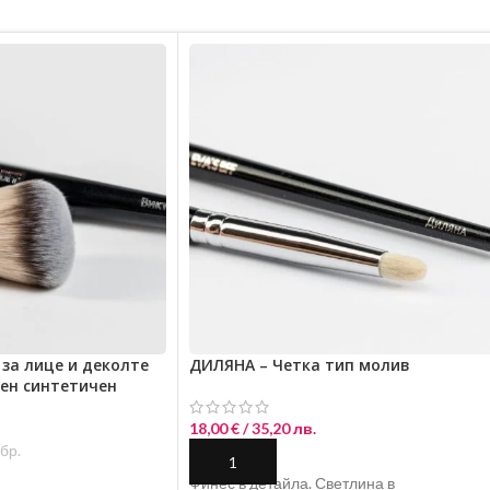
 за лице и деколте
ДИЛЯНА – Четка тип молив
ен синтетичен
18,00
€
/ 35,20 лв.
бр.
ДОБАВЯНЕ В КОЛИЧКАТА
Финес в детайла. Светлина в
ИЧКАТА