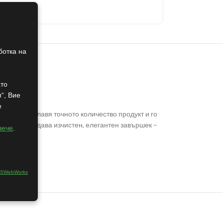
ботка на
ато
“, Вие
е
ност. Тя улавя точното количество продукт и го
еля я и придава изчистен, елегантен завършек –
вече
.
SWebWorks