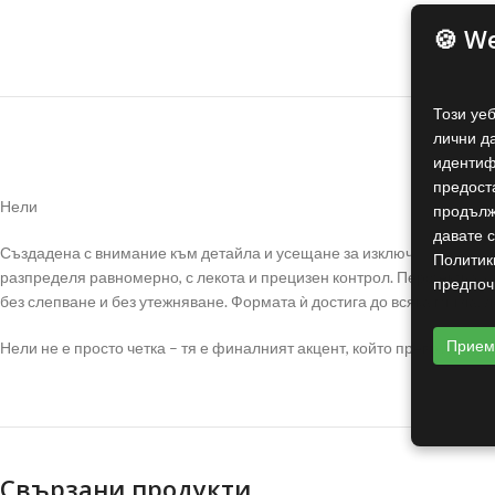
🍪 W
Този уе
лични д
идентиф
предост
Нели
продълж
давате с
Създадена с внимание към детайла и усещане за изключителност, Не
Политик
разпределя равномерно, с лекота и прецизен контрол. Перфектна за
предпоч
без слепване и без утежняване. Формата ѝ достига до всяка мигла, 
Прие
Нели не е просто четка – тя е финалният акцент, който превръща все
Свързани продукти