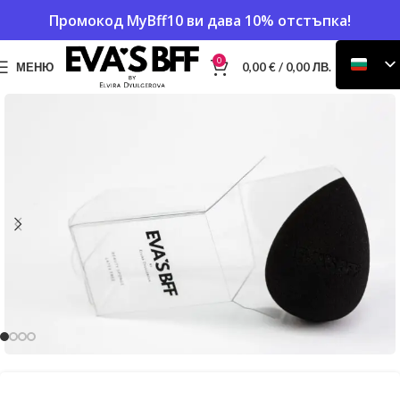
Промокод
MyBff10
ви дава 10% отстъпка!
0
МЕНЮ
0,00
€
/ 0,00 ЛВ.