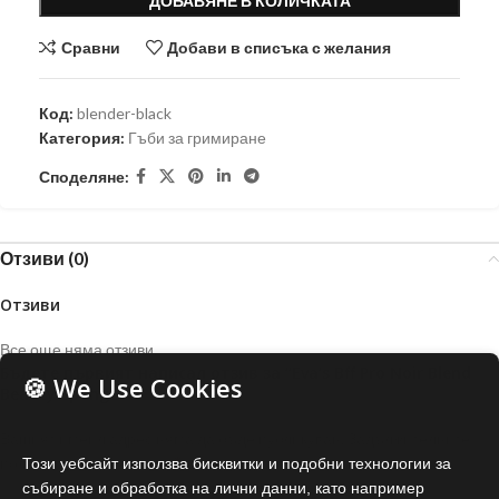
ДОБАВЯНЕ В КОЛИЧКАТА
Сравни
Добави в списъка с желания
Код:
blender-black
Категория:
Гъби за гримиране
Споделяне:
Отзиви (0)
Отзиви
Все още няма отзиви.
Бъдете първият написал отзив за “Eva’s Bff Pro Noir Blend
🍪 We Use Cookies
Beauty Sponge”
Вашият имейл адрес няма да бъде публикуван.
Задължителните
*
полета са отбелязани с
Този уебсайт използва бисквитки и подобни технологии за
събиране и обработка на лични данни, като например