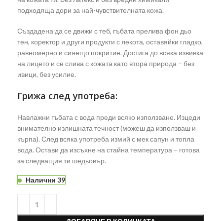
подходяща дори за най-чувствителната кожа.
Създадена да се движи с теб, гъбата прелива фон дьо
тен, коректор и други продукти с лекота, оставяйки гладко,
равномерно и сияещо покритие. Достига до всяка извивка
на лицето и се слива с кожата като втора природа – без
ивици, без усилие.
Грижа след употреба:
Навлажни гъбата с вода преди всяко използване. Изцеди
внимателно излишната течност (можеш да използваш и
кърпа). След всяка употреба измий с мек сапун и топла
вода. Остави да изсъхне на стайна температура – готова
за следващия ти шедьовър.
Налични 39