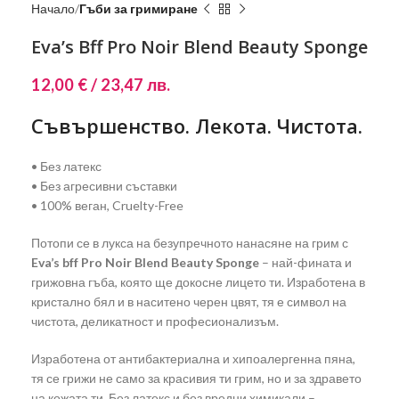
Начало
Гъби за гримиране
Eva’s Bff Pro Noir Blend Beauty Sponge
12,00
€
/ 23,47 лв.
Съвършенство. Лекота. Чистота.
• Без латекс
• Без агресивни съставки
• 100% веган, Cruelty-Free
Потопи се в лукса на безупречното нанасяне на грим с
Eva’s bff Pro Noir Blend Beauty Sponge
– най-фината и
грижовна гъба, която ще докосне лицето ти. Изработена в
кристално бял и в наситено черен цвят, тя е символ на
чистота, деликатност и професионализъм.
Изработена от антибактериална и хипоалергенна пяна,
тя се грижи не само за красивия ти грим, но и за здравето
на кожата ти. Без латекс и без вредни химикали –