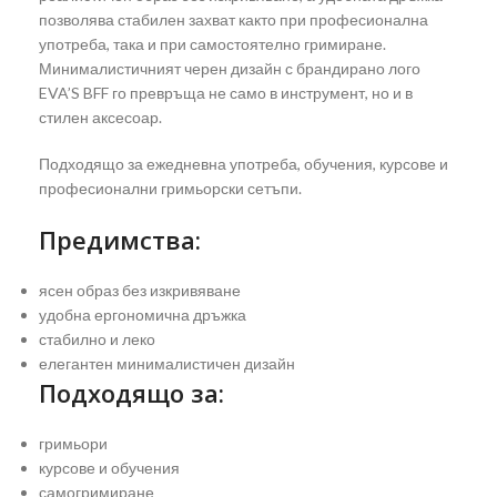
позволява стабилен захват както при професионална
употреба, така и при самостоятелно гримиране.
Минималистичният черен дизайн с брандирано лого
EVA’S BFF го превръща не само в инструмент, но и в
стилен аксесоар.
Подходящо за ежедневна употреба, обучения, курсове и
професионални гримьорски сетъпи.
Предимства:
ясен образ без изкривяване
удобна ергономична дръжка
стабилно и леко
елегантен минималистичен дизайн
Подходящо за:
гримьори
курсове и обучения
самогримиране