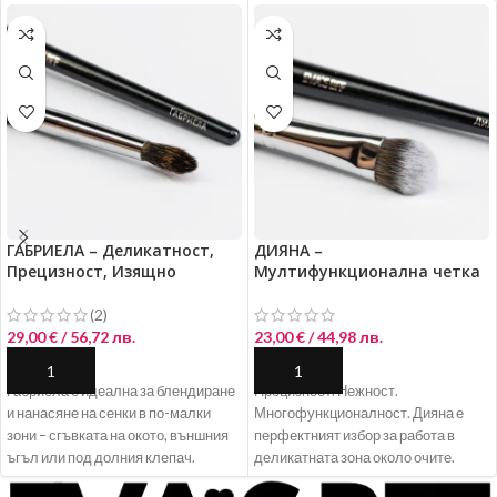
ГАБРИЕЛА – Деликатност,
ДИЯНА –
Прецизност, Изящно
Мултифункционална четка
преливане
от синтетичен косъм
(2)
29,00
€
/ 56,72 лв.
23,00
€
/ 44,98 лв.
ДОБАВЯНЕ В КОЛИЧКАТА
ДОБАВЯНЕ В КОЛИЧКАТА
Габриела е идеална за блендиране
Прецизност. Нежност.
и нанасяне на сенки в по-малки
Многофункционалност. Дияна е
зони – сгъвката на окото, външния
перфектният избор за работа в
ъгъл или под долния клепач.
деликатната зона около очите.
Косъмът от катерица придава
Изработена от мек, но стегнат