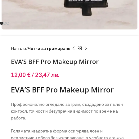
Начало
Четки за гримиране
EVA’S BFF Pro Makeup Mirror
12,00
€
/ 23,47 лв.
EVA’S BFF Pro Makeup Mirror
Професионално огледало за грим, създадено за пълен
контрол, точност и безупречна видимост по време на
работа.
Голямата квадратна форма осигурява ясен и
реалистичен образ без изкривяване, а удобната дръжка