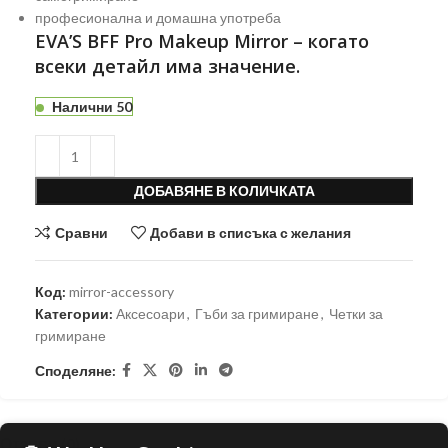
професионална и домашна употреба
EVA’S BFF Pro Makeup Mirror – когато
всеки детайл има значение.
Налични 50
ДОБАВЯНЕ В КОЛИЧКАТА
Сравни
Добави в списъка с желания
Код:
mirror-accessory
Категории:
Аксесоари
,
Гъби за гримиране
,
Четки за
гримиране
Споделяне:
Отзиви (0)