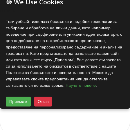
🍪 We Use Cookies
Отзиви
Този уебсайт използва бисквитки и подобни технологии за
Все още няма отзиви.
събиране и обработка на лични данни, като например
Бъдете първият написал отзив за “EVA’S BFF Pro Makeup
Mirror”
поведение при сърфиране или уникални идентификатори, с
цел подобряване на потребителското преживяване,
Вашият имейл адрес няма да бъде публикуван.
Задължителните
предоставяне на персонализирано съдържание и анализ на
*
полета са отбелязани с
трафика ни. Като продължавате да използвате нашия сайт
или като кликнете върху „Приемам“, Вие давате съгласието
*
Вашата оценка
си за използването на бисквитки в съответствие с нашите
Политики за бисквитките и поверителността. Можете да
*
Вашият отзив
управлявате своите предпочитания или да оттеглите
съгласието си по всяко време.
Научете повече
.
Приемам
Отказ
Разработен от:
DRTSWebWorks