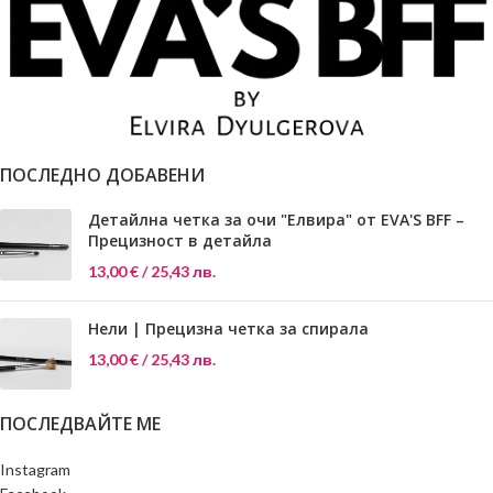
изключителна мекота и контрол, а
синтетичен косъм, тя е идеална за
заостреният пламъковиден връх
нанасяне на коректор, база за
позволява прецизно изграждане на
сенки, както и за фино преливане
дълбочина и детайл. Най-добър
на кремообразни текстури.
резултат при преливане на тъмни
Формата ѝ позволява да работиш с
или наситени цветове, когато
абсолютен контрол – без
финесът е всичко.
прекаляване, без излишък, само с
точното количество продукт там,
ПОСЛЕДНО ДОБАВЕНИ
където е нужно.
Детайлна четка за очи "Елвира" от EVA'S BFF –
Прецизност в детайла
13,00
€
/ 25,43 лв.
Нели | Прецизна четка за спирала
13,00
€
/ 25,43 лв.
ПОСЛЕДВАЙТЕ МЕ
Instagram