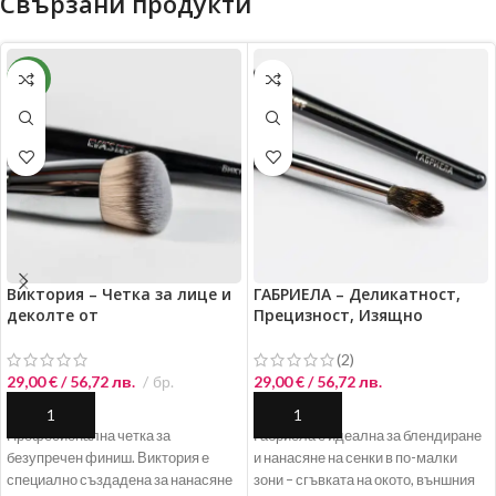
Свързани продукти
NEW
Виктория – Четка за лице и
ГАБРИЕЛА – Деликатност,
деколте от
Прецизност, Изящно
висококачествен
преливане
синтетичен косъм
(2)
29,00
€
/ 56,72 лв.
бр.
29,00
€
/ 56,72 лв.
ДОБАВЯНЕ В КОЛИЧКАТА
ДОБАВЯНЕ В КОЛИЧКАТА
Професионална четка за
Габриела е идеална за блендиране
безупречен финиш. Виктория е
и нанасяне на сенки в по-малки
специално създадена за нанасяне
зони – сгъвката на окото, външния