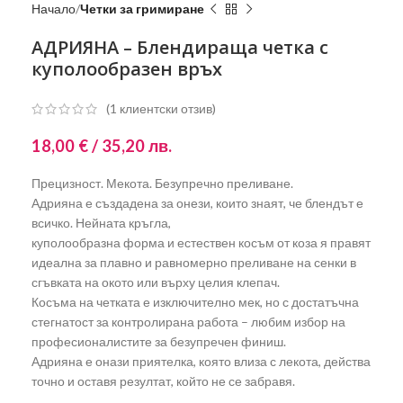
Начало
Четки за гримиране
АДРИЯНА – Блендираща четка с
куполообразен връх
(
1
клиентски отзив)
18,00
€
/ 35,20 лв.
Прецизност. Мекота. Безупречно преливане.
Адрияна е създадена за онези, които знаят, че блендът е
всичко. Нейната кръгла,
куполообразна форма и естествен косъм от коза я правят
идеална за плавно и равномерно преливане на сенки в
сгъвката на окото или върху целия клепач.
Косъма на четката е изключително мек, но с достатъчна
стегнатост за контролирана работа – любим избор на
професионалистите за безупречен финиш.
Адрияна е онази приятелка, която влиза с лекота, действа
точно и оставя резултат, който не се забравя.