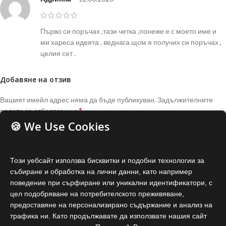
Първо си поръчах ,тази четка ,понеже е с моето име и
ми хареса идеята , веднага щом я получих си поръчах ,
целия сет .
Добавяне на отзив
Вашият имейл адрес няма да бъде публикуван.
Задължителните
*
полета са отбелязани с
🍪 We Use Cookies
*
Вашата оценка
*
Вашият отзив
Този уебсайт използва бисквитки и подобни технологии за
събиране и обработка на лични данни, като например
поведение при сърфиране или уникални идентификатори, с
цел подобряване на потребителското преживяване,
предоставяне на персонализирано съдържание и анализ на
трафика ни. Като продължавате да използвате нашия сайт