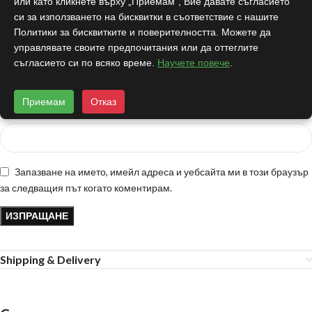
или като кликнете върху „Приемам“, Вие давате съгласието
си за използването на бисквитки в съответствие с нашите
Политики за бисквитките и поверителността. Можете да
управлявате своите предпочитания или да оттеглите
*
Име
съгласието си по всяко време.
Научете повече
.
Приемам
Отказ
*
Имейл
Разработен от:
DRTSWebWorks
Запазване на името, имейл адреса и уебсайта ми в този браузър
за следващия път когато коментирам.
Shipping & Delivery