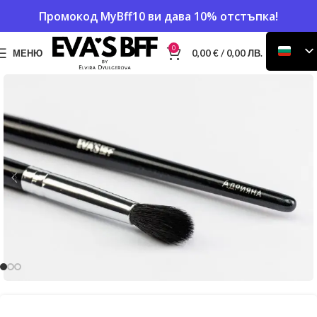
Промокод
MyBff10
ви дава 10% отстъпка!
0
МЕНЮ
0,00
€
/ 0,00 ЛВ.