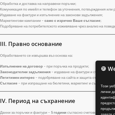
Обработка и доставка на направени поръчки;
Комуникация по имейл и телефон за уточнения, потвърждения или 
Издаване на фактури и изпълнение на законови задължения;
Маркетингови кампании –
само с изрично Ваше съгласие
;
Подобряване на потребителското изживяване чрез анализ на поведен
III. Правно основание
Обработването се извършва въз основа на:
Изпълнение на договор
– при поръчка на продукти;
🍪 W
Законодателни задължения
– издаване на фактури и счетоводна о
Легитимен интерес
– подобряване на сайта и защита от измами;
Съгласие
– при изпращане на бюлетини, маркетинг и събиране на 
Този уе
лични д
идентиф
IV. Период на съхранение
предост
продълж
Данни за поръчки и фактури –
5 години
съгласно счетоводното зако
давате с