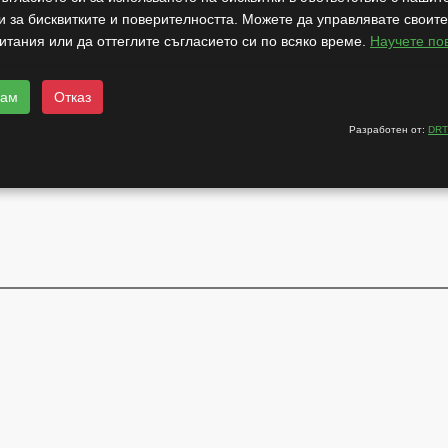
ето
;
и за бисквитките и поверителността. Можете да управлявате своите
итания или да оттеглите съгласието си по всяко време.
Научете по
мам
Отказ
Разработен от:
DRT
лица
, освен в следните случаи: