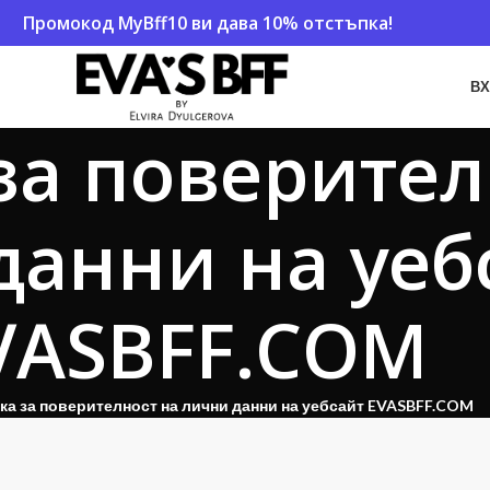
Промокод
MyBff10
ви дава 10% отстъпка!
ВХ
за поверител
данни на уеб
VASBFF.COM
ка за поверителност на лични данни на уебсайт EVASBFF.COM