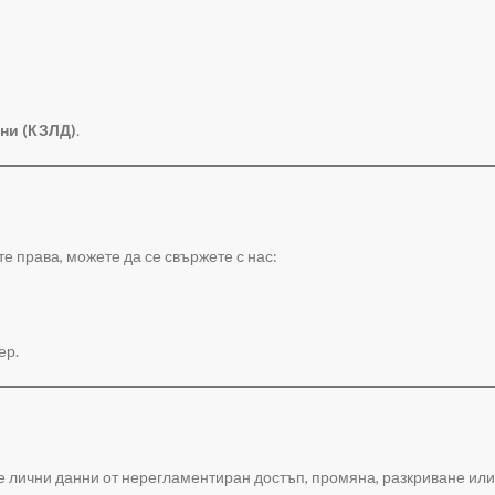
нни (КЗЛД)
.
е права, можете да се свържете с нас:
ер.
е лични данни от нерегламентиран достъп, промяна, разкриване ил