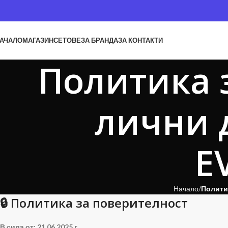
АЧАЛО
МАГАЗИН
СЕТОВЕ
ЗА БРАНДА
ЗА КОНТАКТИ
Политика 
лични 
E
Начало
Полити
🔒 Политика за поверителност
В сила от: 21.06.2025 г.