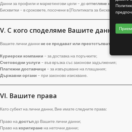
Данни за профили и маркетингови цели – до
оттегляне на съгласи
Политик
Бисквитки – в сроковете, посочени в [Политиката за бисквитки].
предпоч
V. С кого споделяме Вашите данни
Прие
Вашите лични данни
не се продават или преотстъпват на трети 
Куриерски компании
– за доставка на поръчките;
Счетоводни услуги
– във връзка със законови задължения;
Платежни доставчици
– за извършване на плащания;
Държавни органи
– при законово изискване.
VI. Вашите права
Като субект на лични данни, Вие имате следните права:
Право на
достъп
до Вашите лични данни;
Право на
коригиране
на неточни данни;