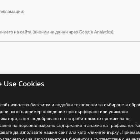
рекламации;
ието на сайта (анонимни данни чрез Google Analytics).
e Use Cookies
тчетност;
аналитични данни.
бсайт използва бисквитки и подобни технологии за събиране и обра
анни, като например поведение при сърфиране или уникални
икатори, с цел подобряване на потребителското преживяване,
авяне на персонализирано съдържание и анализ на трафика ни. К
авате да използвате нашия сайт или като кликнете върху „Приемам
нодателство;
ъгласието си за използването на бисквитки в съответствие с нашит