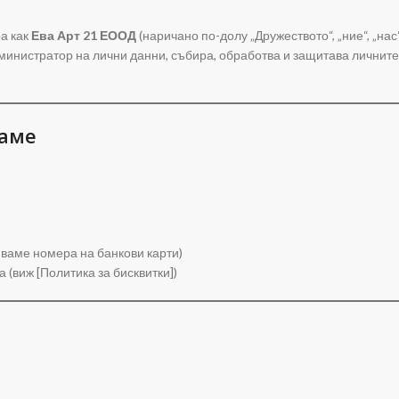
а как
Ева Арт 21 ЕООД
(наричано по-долу „Дружеството“, „ние“, „на
дминистратор на лични данни, събира, обработва и защитава личните
раме
ваме номера на банкови карти)
 (виж [Политика за бисквитки])