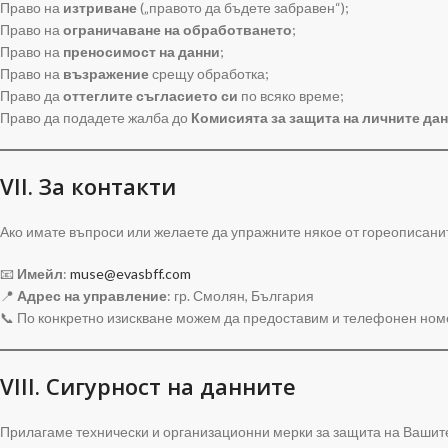
Право на
изтриване
(„правото да бъдете забравен“);
Право на
ограничаване на обработването
;
Право на
преносимост на данни
;
Право на
възражение
срещу обработка;
Право да
оттеглите съгласието си
по всяко време;
Право да подадете жалба до
Комисията за защита на личните да
VII. За контакти
Ако имате въпроси или желаете да упражните някое от гореописанит
📧
Имейл
:
muse@evasbff.com
📍
Адрес на управление
: гр. Смолян, България
📞 По конкретно изискване можем да предоставим и телефонен ном
VIII. Сигурност на данните
Прилагаме технически и организационни мерки за защита на Вашит