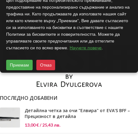
цел подобряване на потребителското преживяване,
Сет от 3 четки за лице
предоставяне на персонализирано съдържание и анализ на
трафика ни. Като продължавате да използвате нашия сайт
41,00
€
/ 80,19 лв.
или като кликнете върху „Приемам“, Вие давате съгласието
62,00
€
/ 121,26 лв.
ДОБАВЯНЕ В КОЛИЧКАТА
си за използването на бисквитки в съответствие с нашите
ДОБАВЯНЕ В КОЛИЧКАТА
Политики за бисквитките и поверителността. Можете да
управлявате своите предпочитания или да оттеглите
съгласието си по всяко време.
Научете повече
.
Приемам
Отказ
Разработен от:
DRTSWebWorks
ПОСЛЕДНО ДОБАВЕНИ
Детайлна четка за очи "Елвира" от EVA'S BFF –
Прецизност в детайла
13,00
€
/ 25,43 лв.