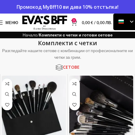
Промокод
MyBff10
ви дава 10% отстъпка!
0
МЕНЮ
0,00
€
/ 0,00 ЛВ.
Начало
Комплекти с четки и готови сетове
Комплекти с четки
Разгледайте нашите сетове с комбинации от професионалните ни
четки за грим.
СЕТОВЕ