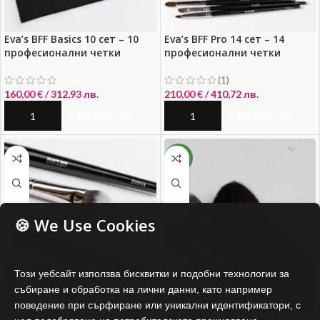
Eva’s BFF Basics 10 сет – 10
Eva’s BFF Pro 14 сет – 14
професионални четки
професионални четки
(1)
160,00
€
/ 312,93 лв.
210,00
€
/ 410,72 лв.
ДОБАВЯНЕ В КОЛИЧКАТА
ДОБАВЯНЕ В КОЛИЧКАТА
NEW
🍪 We Use Cookies
Този уебсайт използва бисквитки и подобни технологии за
събиране и обработка на лични данни, като например
поведение при сърфиране или уникални идентификатори, с
Сузана и Дияна
Iliyno Signature Face Set –